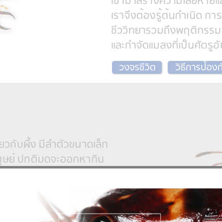
เข้ามาสร้างความเสียหายแล้ว
เราจึงต้องรู้ต้นกำเนิด ก
ชีววิทยารวมถึงพฤติกรรมข
และกำจัดแมลงที่เป็นศัตรูอ
ยวกับผึ้ง มีลำตัวขนาดเล็ก
นุษย์ ปกติมดจะออกหากิน
ภทน้ำตาล, น้ำหวาน และ
 และทำให้เกิดโรคท้องเสีย
มเจ็บปวด และปล่อยพิษออก