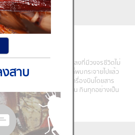
ch)
dea หรือ Blattaria จัดเป็นแมลงที่มีวงจรชีวิตไม่
อนและดักแด้ ปัจจุบันเป็นแมลงที่พบกระจายไปแล้ว
หนะต่างๆ พบได้ถึงขนาดบนเครื่องบินโดยสาร‪
ตามที่มืดๆ หรือในเวลากลางคืน กินทุกอย่างเป็น
พาหะนำโรค และน่ารังเกียจ