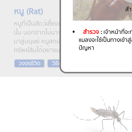
หนู (Rat)
หนูที่เป็นสัตว์เลี้ยงนั้นน่ารักน่าเอ็นดู แต่หนูที่
นั้น นอกจากไม่น่ารักน่าเอ็นดูแล้ว ยังมีเชื้อโ
มาสู่มนุษย์ หนูสกปรกเหล่านี้เป็น “รังโรค” และส
ทรัพย์สินได้อย่างมากมาย